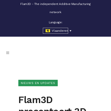
Flam3D - The independent Additive Manufacturing
network
Language:
Vlaanderen
NIEUWS EN UPDATES
Flam3D