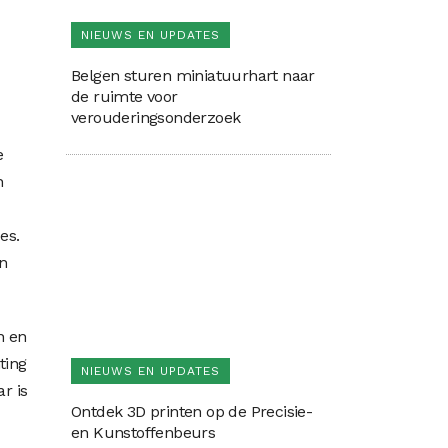
NIEUWS EN UPDATES
Belgen sturen miniatuurhart naar
de ruimte voor
verouderingsonderzoek
e
n
es.
n
n en
ting
NIEUWS EN UPDATES
r is
Ontdek 3D printen op de Precisie-
en Kunstoffenbeurs