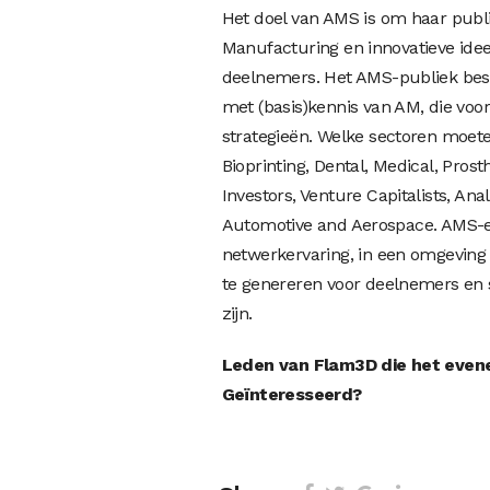
Het doel van AMS is om haar publi
Manufacturing en innovatieve ideeë
deelnemers. Het AMS-publiek best
met (basis)kennis van AM, die voo
strategieën. Welke sectoren moeten
Bioprinting, Dental, Medical, Pros
Investors, Venture Capitalists, Ana
Automotive and Aerospace. AMS-ev
netwerkervaring, in een omgeving 
te genereren voor deelnemers en s
zijn.
Leden van Flam3D die het evenem
Geïnteresseerd?