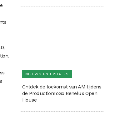
ve
nts
&D,
tion,
ss
NIEUWS EN UPDATES
rs
Ontdek de toekomst van AM tijdens
de ProductionToGo Benelux Open
House