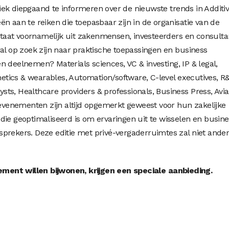
ek diepgaand te informeren over de nieuwste trends in Additi
n aan te reiken die toepasbaar zijn in de organisatie van de
aat voornamelijk uit zakenmensen, investeerders en consulta
ral op zoek zijn naar praktische toepassingen en business
 deelnemen? Materials sciences, VC & investing, IP & legal,
thetics & wearables, Automation/software, C-level executives, R
lysts, Healthcare providers & professionals, Business Press, Avia
enementen zijn altijd opgemerkt geweest voor hun zakelijke
die geoptimaliseerd is om ervaringen uit te wisselen en busine
prekers. Deze editie met privé-vergaderruimtes zal niet ande
ent willen bijwonen, krijgen een speciale aanbieding.