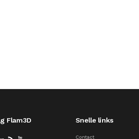
lg Flam3D
Snelle links
Contact