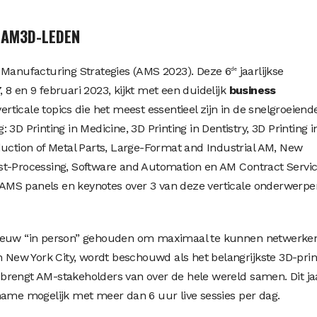
LAM3D-LEDEN
 Manufacturing Strategies (AMS 2023). Deze 6
jaarlijkse
de
8 en 9 februari 2023, kijkt met een duidelijk
business
verticale topics die het meest essentieel zijn in de snelgroeiend
3D Printing in Medicine, 3D Printing in Dentistry, 3D Printing i
duction of Metal Parts, Large-Format and Industrial AM, New
st-Processing, Software and Automation en AM Contract Servic
AMS panels en keynotes over 3 van deze verticale onderwerpe
nieuw “in person” gehouden om maximaal te kunnen netwerke
n New York City, wordt beschouwd als het belangrijkste 3D-prin
rengt AM-stakeholders van over de hele wereld samen. Dit jaa
name mogelijk met meer dan 6 uur live sessies per dag.