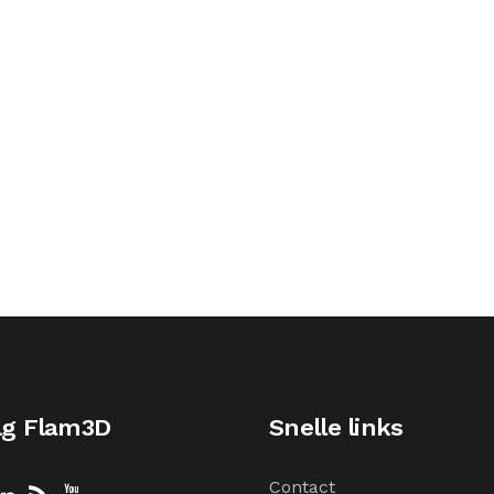
lg Flam3D
Snelle links
Contact