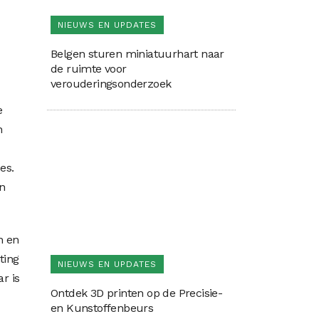
NIEUWS EN UPDATES
Belgen sturen miniatuurhart naar
de ruimte voor
verouderingsonderzoek
e
n
es.
n
n en
ting
NIEUWS EN UPDATES
r is
Ontdek 3D printen op de Precisie-
en Kunstoffenbeurs