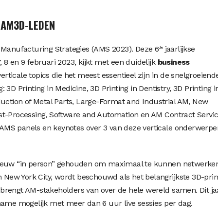
LAM3D-LEDEN
 Manufacturing Strategies (AMS 2023). Deze 6
jaarlijkse
de
8 en 9 februari 2023, kijkt met een duidelijk
business
verticale topics die het meest essentieel zijn in de snelgroeiend
3D Printing in Medicine, 3D Printing in Dentistry, 3D Printing i
duction of Metal Parts, Large-Format and Industrial AM, New
st-Processing, Software and Automation en AM Contract Servic
AMS panels en keynotes over 3 van deze verticale onderwerpe
nieuw “in person” gehouden om maximaal te kunnen netwerke
n New York City, wordt beschouwd als het belangrijkste 3D-prin
rengt AM-stakeholders van over de hele wereld samen. Dit jaa
name mogelijk met meer dan 6 uur live sessies per dag.