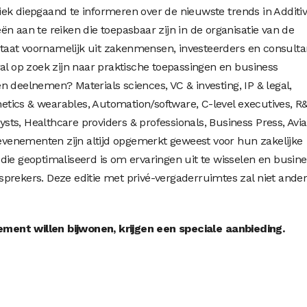
ek diepgaand te informeren over de nieuwste trends in Additi
n aan te reiken die toepasbaar zijn in de organisatie van de
aat voornamelijk uit zakenmensen, investeerders en consulta
ral op zoek zijn naar praktische toepassingen en business
 deelnemen? Materials sciences, VC & investing, IP & legal,
thetics & wearables, Automation/software, C-level executives, R
lysts, Healthcare providers & professionals, Business Press, Avia
enementen zijn altijd opgemerkt geweest voor hun zakelijke
die geoptimaliseerd is om ervaringen uit te wisselen en busine
prekers. Deze editie met privé-vergaderruimtes zal niet ande
ent willen bijwonen, krijgen een speciale aanbieding.