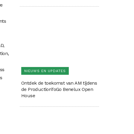
ve
nts
&D,
tion,
ss
NIEUWS EN UPDATES
rs
Ontdek de toekomst van AM tijdens
de ProductionToGo Benelux Open
House