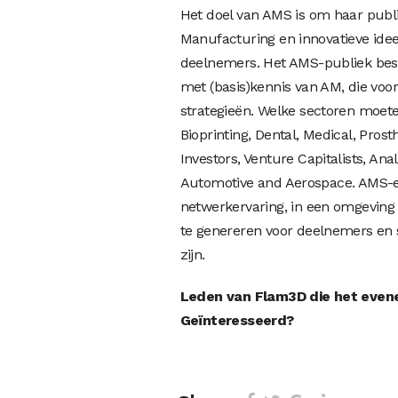
Het doel van AMS is om haar publi
Manufacturing en innovatieve ideeë
deelnemers. Het AMS-publiek best
met (basis)kennis van AM, die voo
strategieën. Welke sectoren moeten
Bioprinting, Dental, Medical, Pros
Investors, Venture Capitalists, Ana
Automotive and Aerospace. AMS-ev
netwerkervaring, in een omgeving 
te genereren voor deelnemers en s
zijn.
Leden van Flam3D die het evenem
Geïnteresseerd?