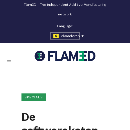
Flam3D - The independent Additive Manufacturing
network
Language:
Vlaanderen
SPECIALS
De