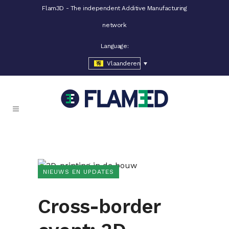
Flam3D - The independent Additive Manufacturing
network
Language:
Vlaanderen
NIEUWS EN UPDATES
Cross-border