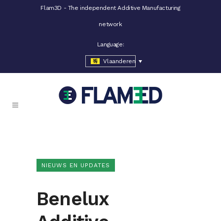
Flam3D - The independent Additive Manufacturing
network
Language:
Vlaanderen
NIEUWS EN UPDATES
Benelux