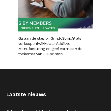
NIEUWS EN UPDATES
Ga aan de slag bij GrindoSonic® als
verkoopontwikkelaar Additive
Manufacturing en geef vorm aan de
toekomst van 3D-printen
Laatste nieuws