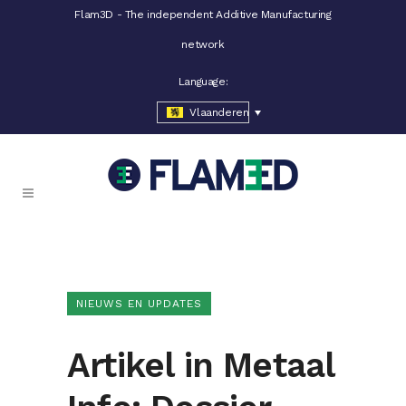
Flam3D - The independent Additive Manufacturing
network
Language:
Vlaanderen
NIEUWS EN UPDATES
Artikel in Metaal