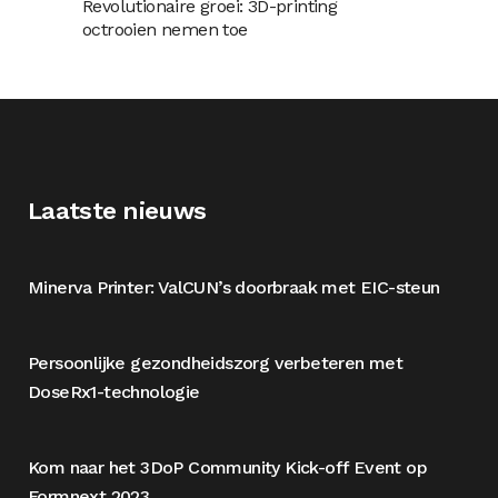
Revolutionaire groei: 3D-printing
octrooien nemen toe
Laatste nieuws
Minerva Printer: ValCUN’s doorbraak met EIC-steun
Persoonlijke gezondheidszorg verbeteren met
DoseRx1-technologie
Kom naar het 3DoP Community Kick-off Event op
Formnext 2023