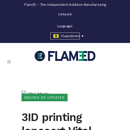
Flam3D - The independent Additive Manufacturing
network
Language:
Vlaanderen
NIEUWS EN UPDATES
3ID printing