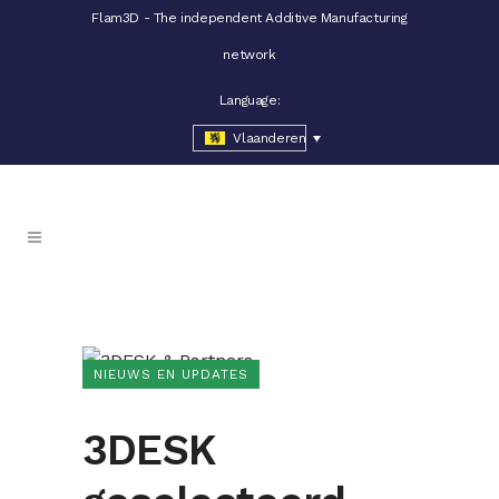
Flam3D - The independent Additive Manufacturing
network
Language:
Vlaanderen
NIEUWS EN UPDATES
3DESK