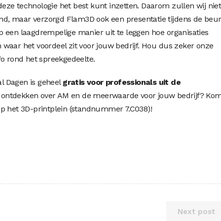
ze technologie het best kunt inzetten. Daarom zullen wij nie
tand, maar verzorgd Flam3D ook een presentatie tijdens de beur
 een laagdrempelige manier uit te leggen hoe organisaties
waar het voordeel zit voor jouw bedrijf. Hou dus zeker onze
fo rond het spreekgedeelte.
l Dagen is geheel
gratis voor professionals
uit de
er ontdekken over AM en de meerwaarde voor jouw bedrijf? Ko
op het 3D-printplein (standnummer 7.C038)!
Next post