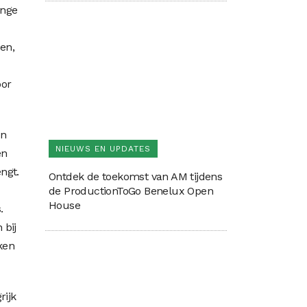
ange
en,
oor
en
NIEUWS EN UPDATES
en
ngt.
Ontdek de toekomst van AM tijdens
de ProductionToGo Benelux Open
House
.
 bij
ken
rijk