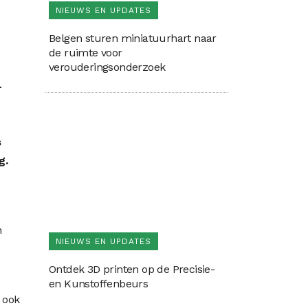
NIEUWS EN UPDATES
Belgen sturen miniatuurhart naar
de ruimte voor
verouderingsonderzoek
-
s
g.
n
NIEUWS EN UPDATES
Ontdek 3D printen op de Precisie-
en Kunstoffenbeurs
t ook