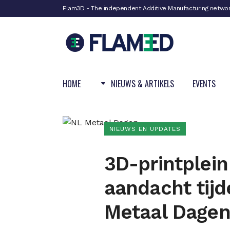
Flam3D - The independent Additive Manufacturing netwo
HOME
NIEUWS & ARTIKELS
EVENTS
NIEUWS EN UPDATES
3D-printplein
aandacht tij
Metaal Dage