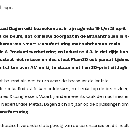
ckmans
al Dagen wilt bezoeken zal in zijn agenda 19 t/m 21 april
t de beurs, dat opnieuw doorgaat in de Brabanthallen in ’s
 thema van Smart Manufacturing met subthema’s zoals
ie & Productieverbetering en Industrie 4.0. In dat rijtje kan
soluut niet missen en dus staat Flam3D ook paraat tijden
 lichten over AM en bij te staan met hun 3D-print uitdagin
t bekend als een beurs waar de bezoeker de laatste
de metaalindustrie kan ontdekken, niet enkel op de beursvloer,
aries & congressen. Waarbij andere events vaak de machines e
e Nederlandse Metaal Dagen zich dit jaar op de oplossingen om
anufacturing
.
 drastisch veranderd als gevolg van de coronacrisis en dit heef