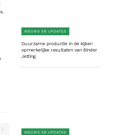
t
s.
NIEUWS EN UPDATES
Duurzame productie in de kijker:
opmerkelijke resultaten van Binder
Jetting
m
NIEUWS EN UPDATES