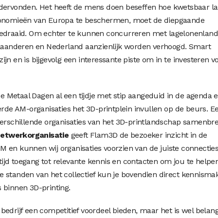
ndervonden. Het heeft de mens doen beseffen hoe kwetsbaar l
economieën van Europa te beschermen, moet de diepgaande
gedraaid. Om echter te kunnen concurreren met lagelonenland
 Vlaanderen en Nederland aanzienlijk worden verhoogd. Smart
jn en is bijgevolg een interessante piste om in te investeren v
 Metaal Dagen al een tijdje met stip aangeduid in de agenda 
e AM-organisaties het 3D-printplein invullen op de beurs. E
verschillende organisaties van het 3D-printlandschap samenbre
netwerkorganisatie
geeft Flam3D de bezoeker inzicht in de
 en kunnen wij organisaties voorzien van de juiste connecties
jd toegang tot relevante kennis en contacten om jou te helpen
e standen van het collectief kun je bovendien direct kennisma
 binnen 3D-printing.
edrijf een competitief voordeel bieden, maar het is wel belang