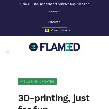
Flam3D - The independent Additive Manufacturing
network
Language:
Vlaanderen
NIEUWS EN UPDATES
3D-printing, just