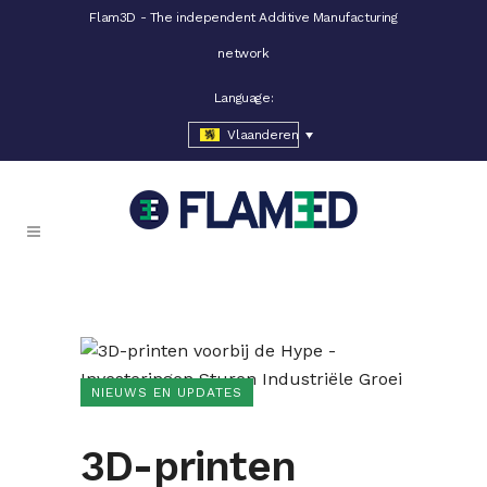
Flam3D - The independent Additive Manufacturing
network
Language:
Vlaanderen
NIEUWS EN UPDATES
3D-printen