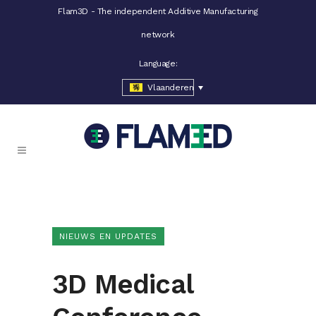
Flam3D - The independent Additive Manufacturing
network
Language:
Vlaanderen
NIEUWS EN UPDATES
3D Medical