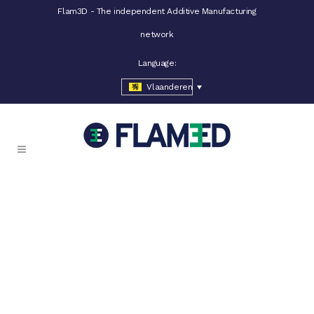
Flam3D - The independent Additive Manufacturing
network
Language:
Vlaanderen