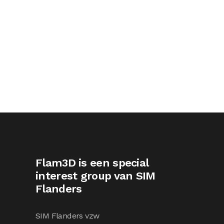
Flam3D is een special
interest group van SIM
Flanders
SIM Flanders vzw