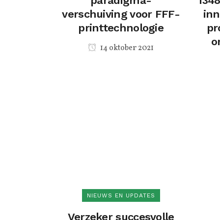
paradigma-
1348
verschuiving voor FFF-
inn
printtechnologie
pr
o
14 oktober 2021
NIEUWS EN UPDATES
Verzeker succesvolle