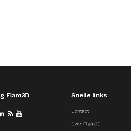
lg Flam3D
Snelle links
Contact
Over Flam3D