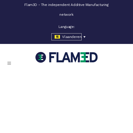
Flam3D - The independent Additive Manufacturing
network
Language:
Vlaanderen