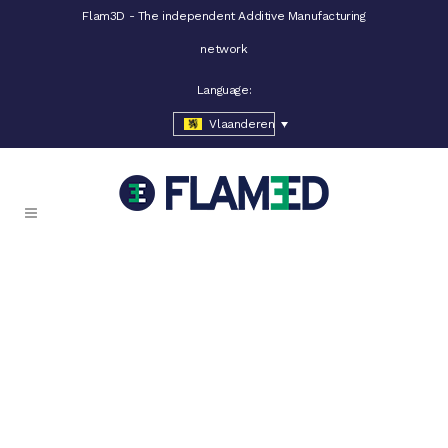
Flam3D - The independent Additive Manufacturing
network
Language:
Vlaanderen