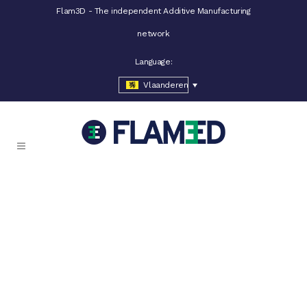
Flam3D - The independent Additive Manufacturing
network
Language:
Vlaanderen